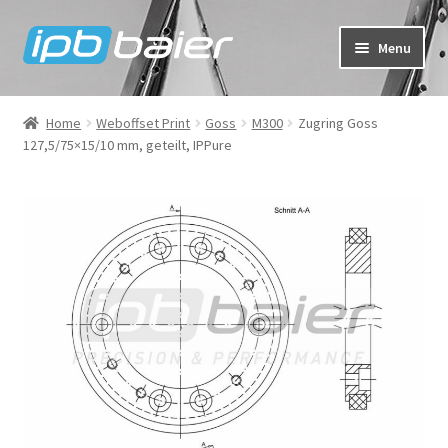
Skip
Skip
Menu
to
to
navigation
content
My Account
Home
Weboffset Print
Goss
M300
Zugring Goss
127,5/75×15/10 mm, geteilt, IPPure
Cart
Checkout
Shop
FAQ