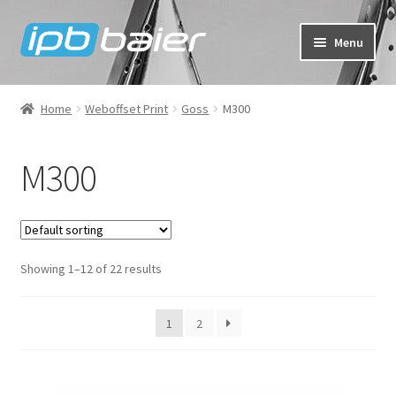
Skip
Skip
Menu
to
to
navigation
content
My Account
Home
Weboffset Print
Goss
M300
Cart
M300
Checkout
Shop
Showing 1–12 of 22 results
FAQ
1
2