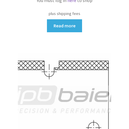
You must log in
here
to shop
plus shipping fees
Read more