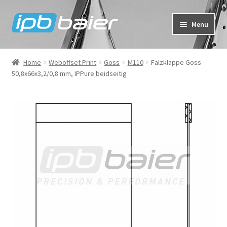
Skip
Skip
Menu
to
to
navigation
content
My Account
Home
Weboffset Print
Goss
M110
Falzklappe Goss
50,8x66x3,2/0,8 mm, IPPure beidseitig
Cart
Checkout
Shop
FAQ