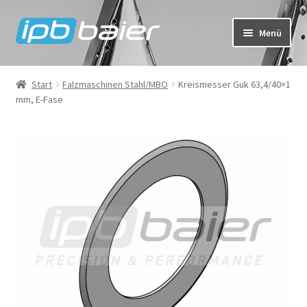
Zur
Zum
Menü
Navigation
Inhalt
springen
springen
Mein Konto
Start
Falzmaschinen Stahl/MBO
Kreismesser Guk 63,4/40×1
mm, E-Fase
Warenkorb
Kasse
IPB Baier Onlineshop
FAQ