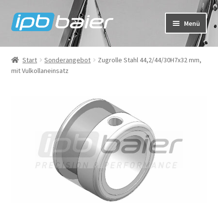
Zur
Zum
Menü
Navigation
Inhalt
springen
springen
Mein Konto
Start
Sonderangebot
Zugrolle Stahl 44,2/44/30H7x32 mm,
mit Vulkollaneinsatz
Warenkorb
Kasse
IPB Baier Onlineshop
FAQ