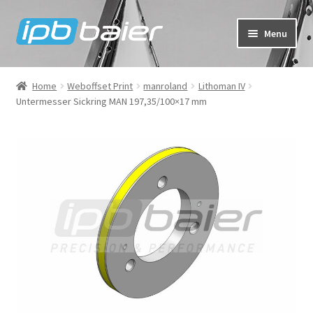
Skip
Skip
Menu
to
to
navigation
content
My Account
Home
Weboffset Print
manroland
Lithoman IV
Untermesser Sickring MAN 197,35/100×17 mm
Cart
Checkout
Shop
FAQ