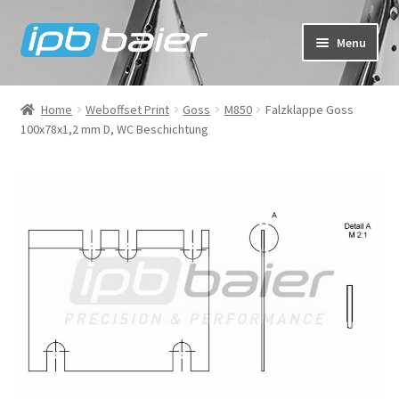
Skip
Skip
Menu
to
to
navigation
content
My Account
Home
Weboffset Print
Goss
M850
Falzklappe Goss
100x78x1,2 mm D, WC Beschichtung
Cart
Checkout
Shop
FAQ