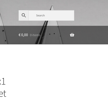
€
0,00
0 items
x1
et