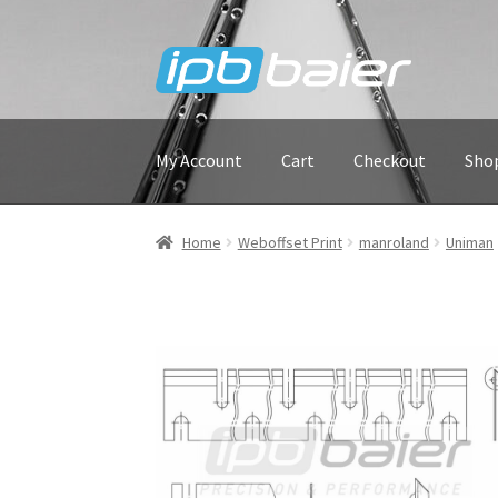
Skip
Skip
to
to
navigation
content
My Account
Cart
Checkout
Sho
Home
Weboffset Print
manroland
Uniman