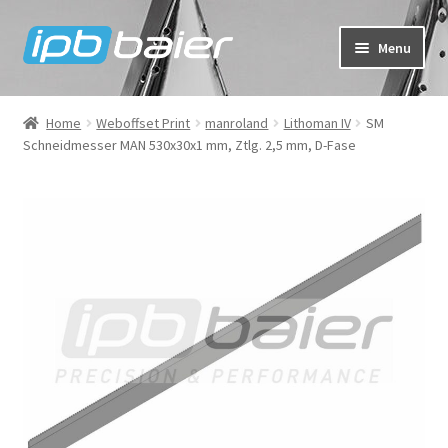
Skip
Skip
Menu
to
to
navigation
content
My Account
Home
Weboffset Print
manroland
Lithoman IV
SM
Schneidmesser MAN 530x30x1 mm, Ztlg. 2,5 mm, D-Fase
Cart
Checkout
Shop
FAQ