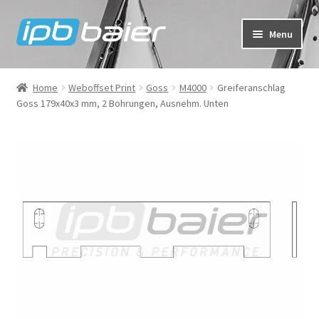
Skip
Skip
Menu
to
to
navigation
content
My Account
Home
Weboffset Print
Goss
M4000
Greiferanschlag
Goss 179x40x3 mm, 2 Bohrungen, Ausnehm. Unten
Cart
Checkout
Shop
FAQ