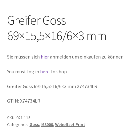
Greifer Goss
69×15,5×16/6×3 mm
Sie müssen sich
hier
anmelden um einkaufen zu können.
You must log in
here
to shop
Greifer Goss 69×15,5×16/6×3 mm X74734LR
GTIN: X74734LR
SKU:
021-115
Categories:
Goss
,
M3000
,
Weboffset Print