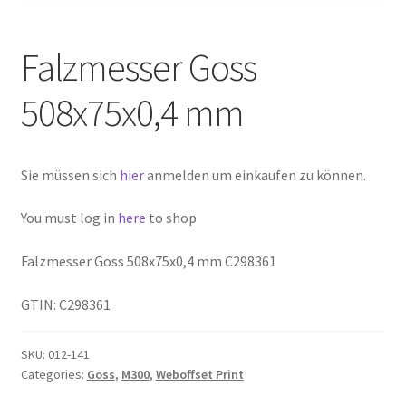
Falzmesser Goss
508x75x0,4 mm
Sie müssen sich
hier
anmelden um einkaufen zu können.
You must log in
here
to shop
Falzmesser Goss 508x75x0,4 mm C298361
GTIN: C298361
SKU:
012-141
Categories:
Goss
,
M300
,
Weboffset Print