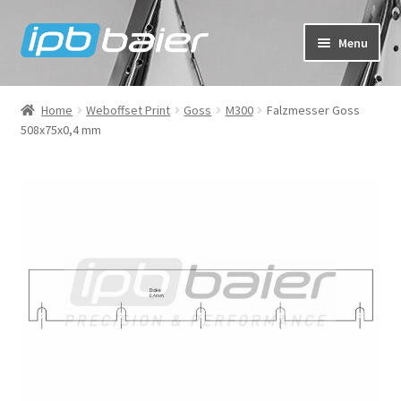
Skip
Skip
Menu
to
to
navigation
content
My Account
Home
Weboffset Print
Goss
M300
Falzmesser Goss
508x75x0,4 mm
Cart
Checkout
Shop
FAQ