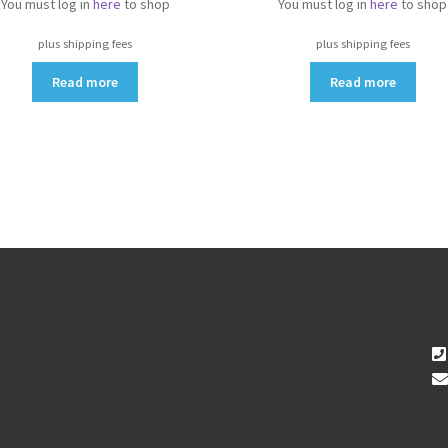
You must log in
here
to shop
You must log in
here
to shop
plus shipping fees
plus shipping fees
Read more
Read more