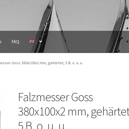
p
FAQ
esser Goss 380x100x2 mm, gehärtet, 5 B. o. u. u.
Falzmesser Goss
380x100x2 mm, gehärtet
5 B. o. u. u.