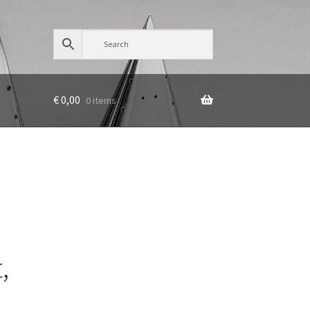
€
0,00
0 items
,