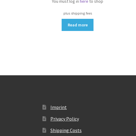
You must log in
here
to shop
plus shipping fees
Read more
Imprint
Privacy Policy
Shipping Costs