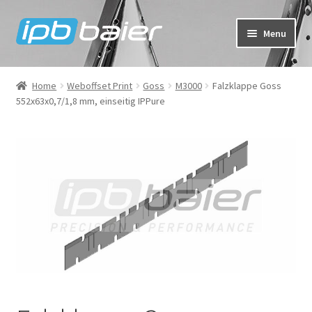
Skip
Skip
Menu
to
to
navigation
content
My Account
Home
Weboffset Print
Goss
M3000
Falzklappe Goss
552x63x0,7/1,8 mm, einseitig IPPure
Cart
Checkout
Shop
FAQ