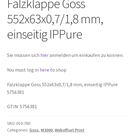
Falzklappe Goss
552x63x0,7/1,8 mm,
einseitig IPPure
Sie müssen sich
hier
anmelden um einkaufen zu können.
You must log in
here
to shop
Falzklappe Goss 552x63x0,7/1,8 mm, einseitig IPPure
5756381
GTIN: 5756381
SKU:
010-760
Categories:
Goss
,
M3000
,
Weboffset Print