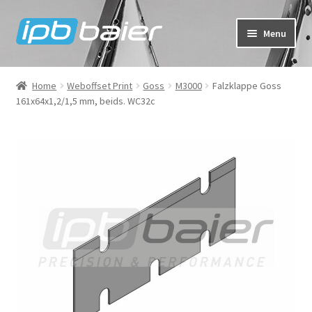
Skip
Skip
Menu
to
to
navigation
content
My Account
Home
Weboffset Print
Goss
M3000
Falzklappe Goss
161x64x1,2/1,5 mm, beids. WC32c
Cart
Checkout
Shop
FAQ