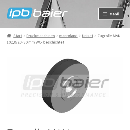
Zur
Zum
Menü
Navigation
Inhalt
springen
springen
Mein Konto
Start
Druckmaschinen
manroland
Uniset
Zugrolle MAN
102,0/20×30 mm WC- beschichtet
Warenkorb
Kasse
IPB Baier Onlineshop
FAQ