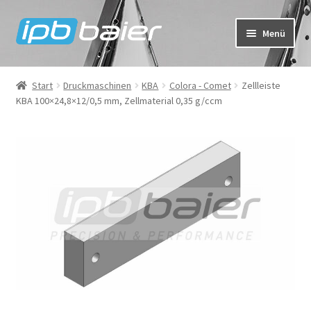
Zur
Zum
Menü
Navigation
Inhalt
springen
springen
Mein Konto
Start
Druckmaschinen
KBA
Colora - Comet
Zellleiste
KBA 100×24,8×12/0,5 mm, Zellmaterial 0,35 g/ccm
Warenkorb
Kasse
IPB Baier Onlineshop
FAQ