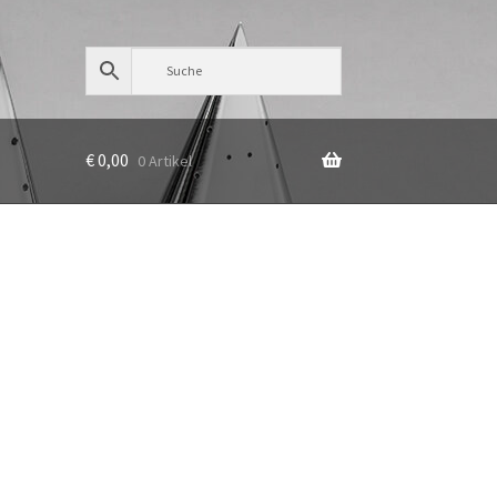
€
0,00
0 Artikel