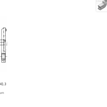
41.3
 um