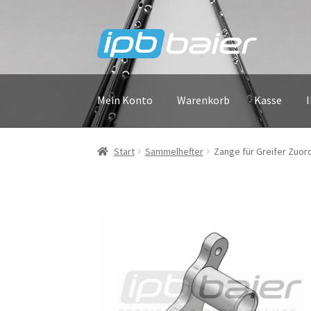
Zur
Zum
Navigation
Inhalt
springen
springen
Mein Konto
Warenkorb
Kasse
Start
Sammelhefter
Zange für Greifer Zuo