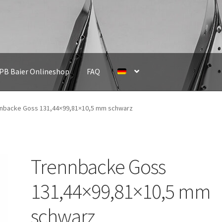
IPB Baier Onlineshop
FAQ
nbacke Goss 131,44×99,81×10,5 mm schwarz
Trennbacke Goss
131,44×99,81×10,5 mm
schwarz