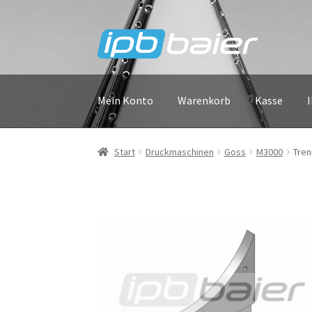
Zur
Zum
Navigation
Inhalt
springen
springen
Mein Konto
Warenkorb
Kasse
Start
Druckmaschinen
Goss
M3000
Tren