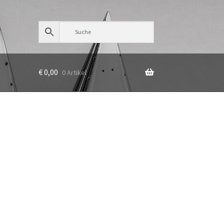
€
0,00
0 Artikel