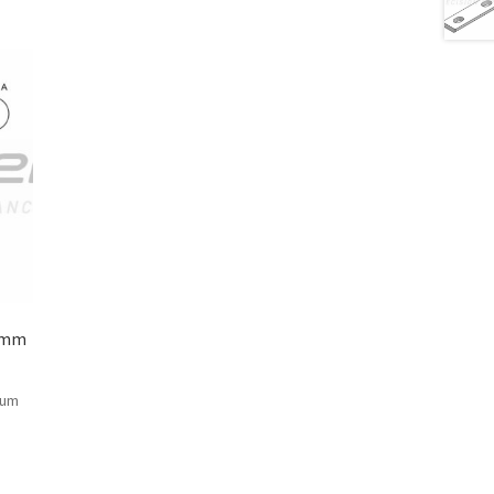
2 mm
 um