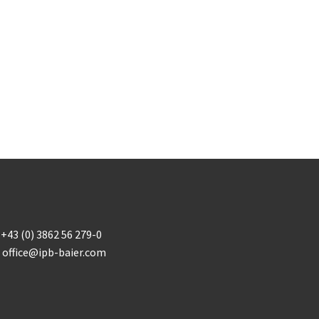
+43 (0) 3862 56 279-0
office@ipb-baier.com