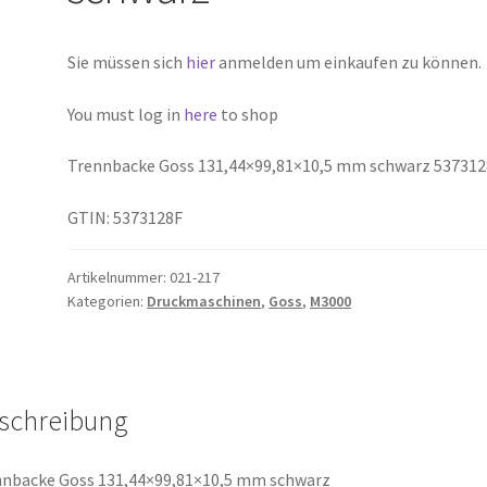
Sie müssen sich
hier
anmelden um einkaufen zu können.
You must log in
here
to shop
Trennbacke Goss 131,44×99,81×10,5 mm schwarz 537312
GTIN: 5373128F
Artikelnummer:
021-217
Kategorien:
Druckmaschinen
,
Goss
,
M3000
schreibung
nbacke Goss 131,44×99,81×10,5 mm schwarz