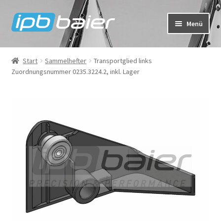
Zur
Zum
Menü
Navigation
Inhalt
springen
springen
Mein Konto
Start
Sammelhefter
Transportglied links
Zuordnungsnummer 0235.3224.2, inkl. Lager
Warenkorb
Kasse
IPB Baier Onlineshop
FAQ