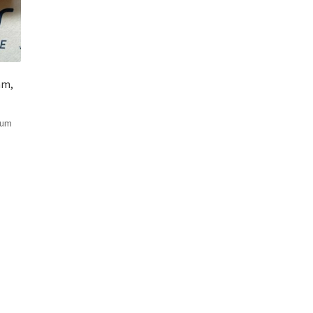
mm,
 um