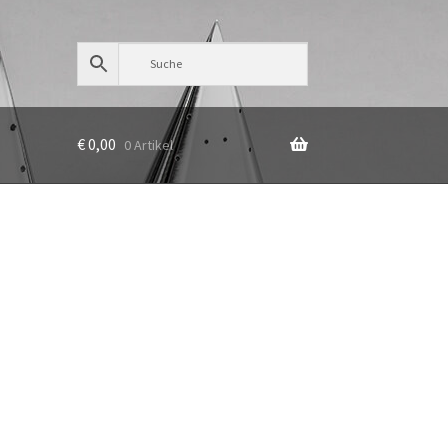
€
0,00
0 Artikel