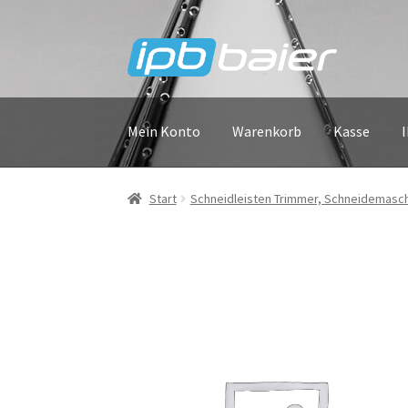
Zur
Zum
Navigation
Inhalt
springen
springen
Mein Konto
Warenkorb
Kasse
Start
Schneidleisten Trimmer, Schneidemasc