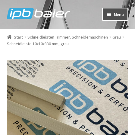
Zur
Zum
Menü
Navigation
Inhalt
springen
springen
Mein Konto
Start
Schneidleisten Trimmer, Schneidemaschinen
Grau
Schneidleiste 10x10x330 mm, grau
Warenkorb
Kasse
IPB Baier Onlineshop
FAQ