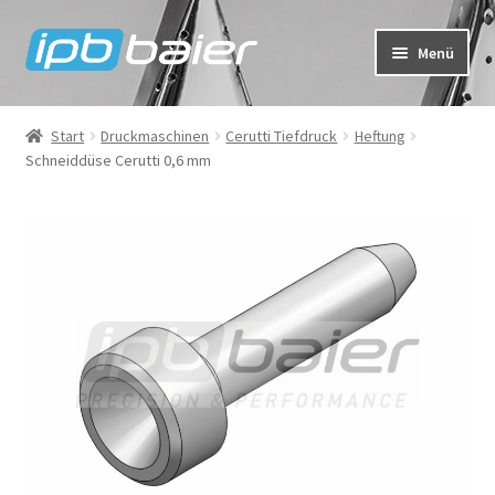
Zur
Zum
Menü
Navigation
Inhalt
springen
springen
Mein Konto
Start
Druckmaschinen
Cerutti Tiefdruck
Heftung
Schneiddüse Cerutti 0,6 mm
Warenkorb
Kasse
IPB Baier Onlineshop
FAQ