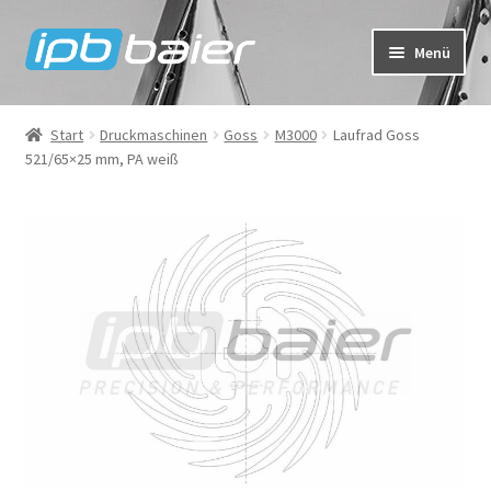
Zur
Zum
Menü
Navigation
Inhalt
springen
springen
Mein Konto
Start
Druckmaschinen
Goss
M3000
Laufrad Goss
521/65×25 mm, PA weiß
Warenkorb
Kasse
IPB Baier Onlineshop
FAQ