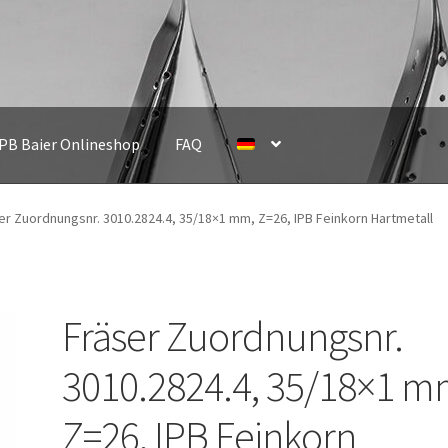
IPB Baier Onlineshop
FAQ
er Zuordnungsnr. 3010.2824.4, 35/18×1 mm, Z=26, IPB Feinkorn Hartmetall
Fräser Zuordnungsnr.
3010.2824.4, 35/18×1 m
Z=26, IPB Feinkorn