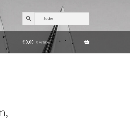
€
0,00
0 Artikel
m,