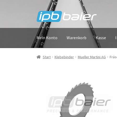
Zur
Zum
Navigation
Inhalt
springen
springen
Mein Konto
Warenkorb
Kasse
Start
Klebebinder
Mueller Martini AG
Fräs