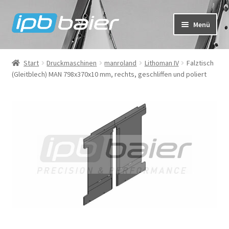
Zur
Zum
Menü
Navigation
Inhalt
springen
springen
Mein Konto
Start
Druckmaschinen
manroland
Lithoman IV
Falztisch
(Gleitblech) MAN 798x370x10 mm, rechts, geschliffen und poliert
Warenkorb
Kasse
IPB Baier Onlineshop
FAQ