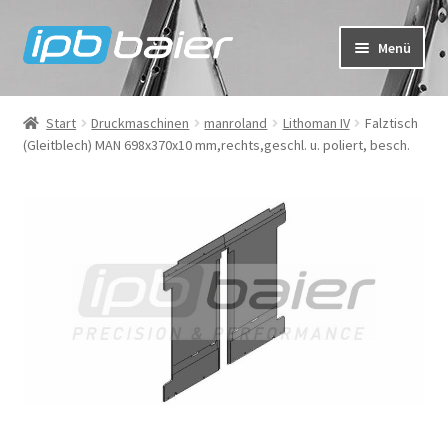
Zur
Zum
Menü
Navigation
Inhalt
springen
springen
Mein Konto
Start
Druckmaschinen
manroland
Lithoman IV
Falztisch
(Gleitblech) MAN 698x370x10 mm,rechts,geschl. u. poliert, besch.
Warenkorb
Kasse
IPB Baier Onlineshop
FAQ