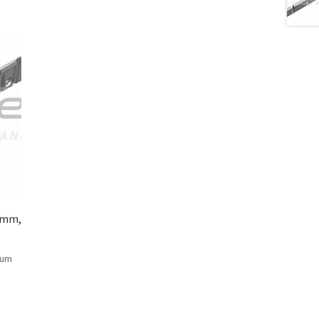
 mm,
 um