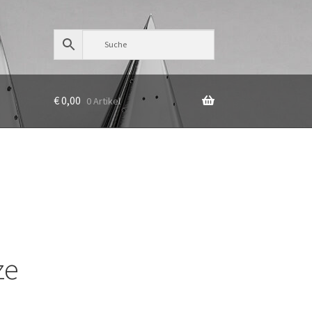
€
0,00
0 Artikel
ze