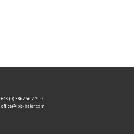
+43 (0) 3862 56 279-0
office@ipb-baier.com