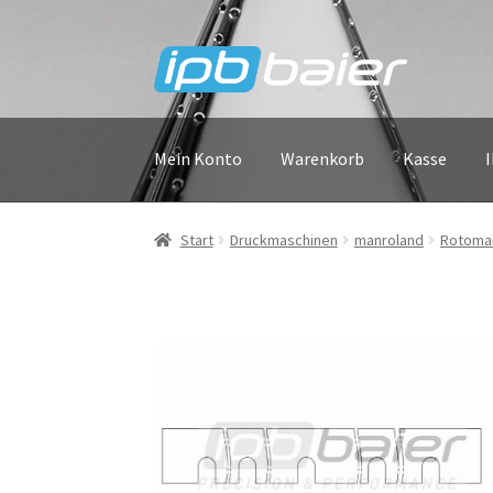
Zur
Zum
Navigation
Inhalt
springen
springen
Mein Konto
Warenkorb
Kasse
Start
Druckmaschinen
manroland
Rotoma