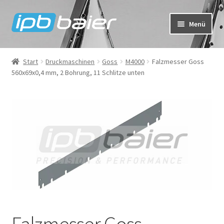
Zur
Zum
Menü
Navigation
Inhalt
springen
springen
Mein Konto
Start
Druckmaschinen
Goss
M4000
Falzmesser Goss
560x69x0,4 mm, 2 Bohrung, 11 Schlitze unten
Warenkorb
Kasse
IPB Baier Onlineshop
FAQ
Falzmesser Goss