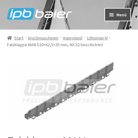
Zur
Zum
Menü
Navigation
Inhalt
springen
springen
Mein Konto
Start
Druckmaschinen
manroland
Lithoman IV
Falzklappe MAN 520×62,5×35 mm, WC32 beschichtet
Warenkorb
Kasse
IPB Baier Onlineshop
FAQ