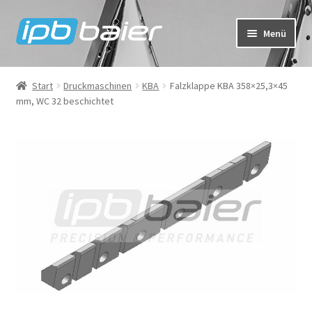
Zur
Zum
Menü
Navigation
Inhalt
springen
springen
Mein Konto
Start
Druckmaschinen
KBA
Falzklappe KBA 358×25,3×45
mm, WC 32 beschichtet
Warenkorb
Kasse
IPB Baier Onlineshop
FAQ