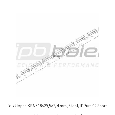
Falzklappe KBA 518×29,5×7/4 mm, Stahl/IPPure 92 Shore