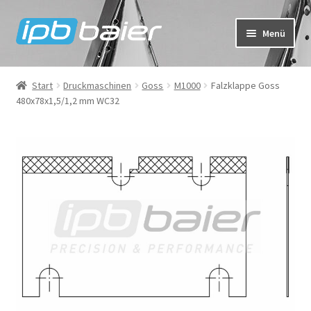
Zur
Zum
Menü
Navigation
Inhalt
springen
springen
Mein Konto
Start
Druckmaschinen
Goss
M1000
Falzklappe Goss
480x78x1,5/1,2 mm WC32
Warenkorb
Kasse
IPB Baier Onlineshop
FAQ