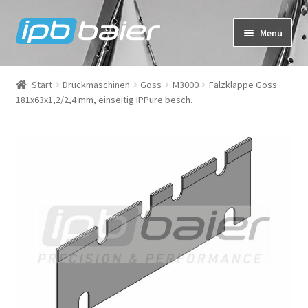
Zur
Zum
Menü
Navigation
Inhalt
springen
springen
Mein Konto
Start
Druckmaschinen
Goss
M3000
Falzklappe Goss
181x63x1,2/2,4 mm, einseitig IPPure besch.
Warenkorb
Kasse
IPB Baier Onlineshop
FAQ