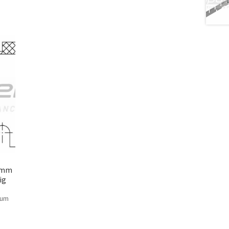
2 mm
ig
 um