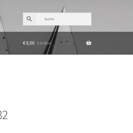
€
0,00
0 Artikel
32