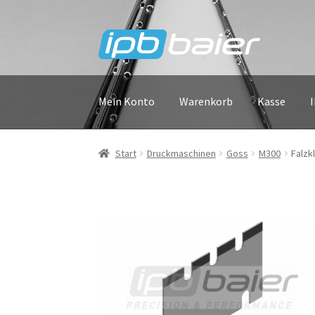
Zur
Zum
Navigation
Inhalt
springen
springen
Mein Konto
Warenkorb
Kasse
Start
Druckmaschinen
Goss
M300
Falzk