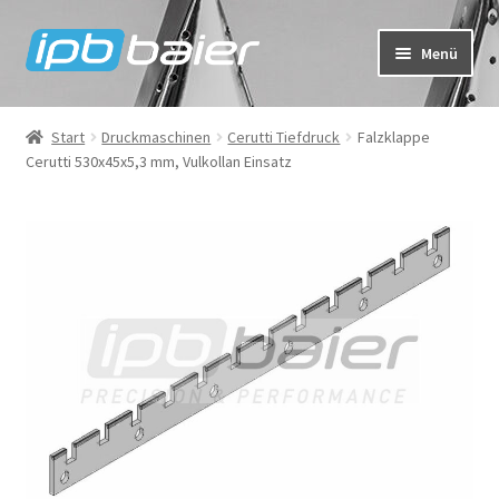
Zur
Zum
Menü
Navigation
Inhalt
springen
springen
Mein Konto
Start
Druckmaschinen
Cerutti Tiefdruck
Falzklappe
Cerutti 530x45x5,3 mm, Vulkollan Einsatz
Warenkorb
Kasse
IPB Baier Onlineshop
FAQ