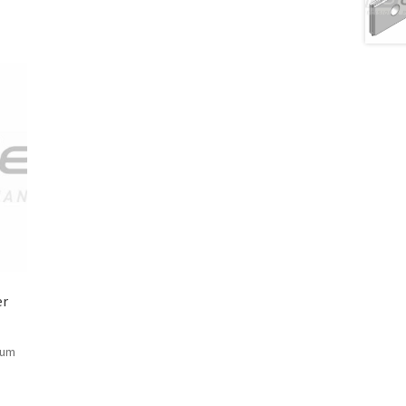
er
 um