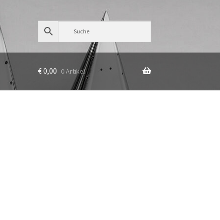
€
0,00
0 Artikel