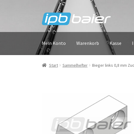
Zur
Zum
Navigation
Inhalt
springen
springen
Mein Konto
Warenkorb
Kasse
Start
Sammelhefter
Bieger links 0,8 mm Z