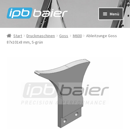
Zur
Zum
Menü
Navigation
Inhalt
springen
springen
Mein Konto
Start
Druckmaschinen
Goss
M600
Ableitzunge Goss
87x101x8 mm, S-grün
Warenkorb
Kasse
IPB Baier Onlineshop
FAQ