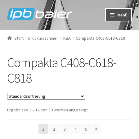
Zur
Zum
Menü
Navigation
Inhalt
springen
springen
Mein Konto
Start
Druckmaschinen
KBA
Compakta C408-C618-C818
Warenkorb
Compakta C408-C618-
Kasse
C818
IPB Baier Onlineshop
FAQ
Ergebnisse 1 – 12 von 50 werden angezeigt
1
2
3
4
5