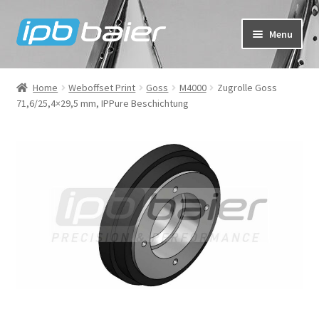
Skip
Skip
Menu
to
to
navigation
content
My Account
Home
Weboffset Print
Goss
M4000
Zugrolle Goss
71,6/25,4×29,5 mm, IPPure Beschichtung
Cart
Checkout
Shop
FAQ