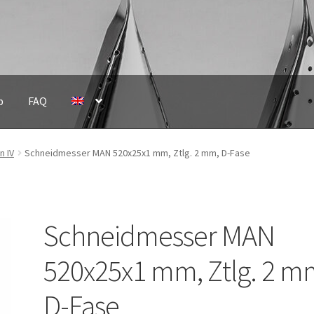
p
FAQ
n IV
Schneidmesser MAN 520x25x1 mm, Ztlg. 2 mm, D-Fase
Schneidmesser MAN
520x25x1 mm, Ztlg. 2 m
D-Fase