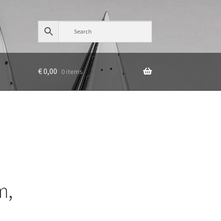
€
0,00
0 items
m,