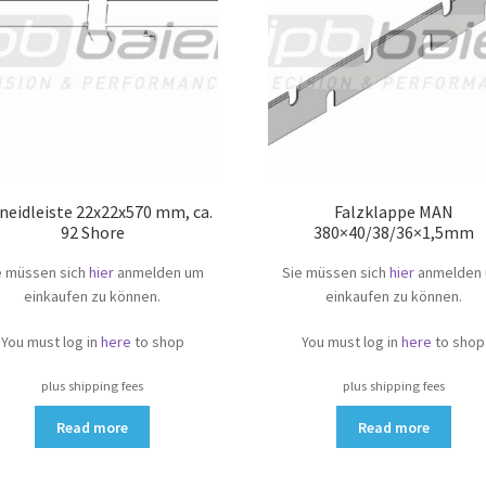
neidleiste 22x22x570 mm, ca.
Falzklappe MAN
92 Shore
380×40/38/36×1,5mm
e müssen sich
hier
anmelden um
Sie müssen sich
hier
anmelden
einkaufen zu können.
einkaufen zu können.
You must log in
here
to shop
You must log in
here
to shop
plus shipping fees
plus shipping fees
Read more
Read more