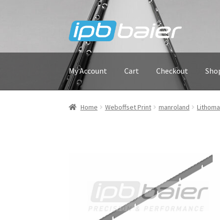
Skip
Skip
to
to
navigation
content
My Account
Cart
Checkout
Sho
Home
Weboffset Print
manroland
Lithoma