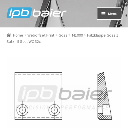
Skip
Skip
Menu
to
to
navigation
content
My Account
Home
Weboffset Print
Goss
M1000
Falzklappe Goss 1
Satz= 9 Stk., WC 32c
Cart
Checkout
Shop
FAQ