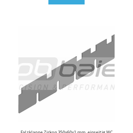
Falzklappe Zirkon 350x60x1 mm, einseitig WC