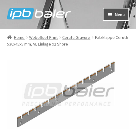
Skip
Skip
Menu
to
to
navigation
content
My Account
Home
Weboffset Print
Cerutti Gravure
Falzklappe Cerutti
530x45x5 mm, VL Einlage 92 Shore
Cart
Checkout
Shop
FAQ