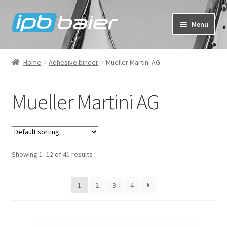
Skip
Skip
Menu
to
to
navigation
content
My Account
Home
Adhesive binder
Mueller Martini AG
Cart
Mueller Martini AG
Checkout
Shop
Showing 1–12 of 41 results
FAQ
1
2
3
4