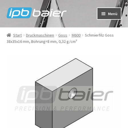
Zur
Zum
Menü
Navigation
Inhalt
springen
springen
Mein Konto
Start
Druckmaschinen
Goss
M600
Schmierfilz Goss
38x35x16 mm, Bohrung=8 mm, 0,32 g/cm²
Warenkorb
Kasse
IPB Baier Onlineshop
FAQ